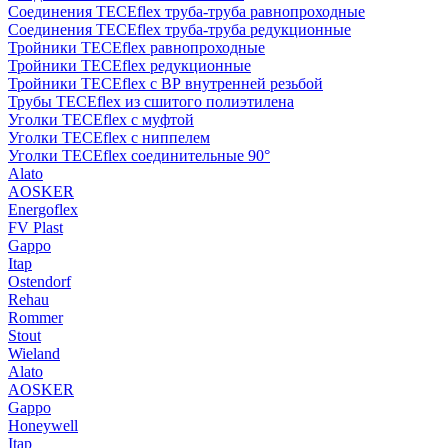
Соединения TECEflex труба-труба равнопроходные
Соединения TECEflex труба-труба редукционные
Тройники TECEflex равнопроходные
Тройники TECEflex редукционные
Тройники TECEflex с ВР внутренней резьбой
Трубы TECEflex из сшитого полиэтилена
Уголки TECEflex с муфтой
Уголки TECEflex с ниппелем
Уголки TECEflex соединительные 90°
Alato
AOSKER
Energoflex
FV Plast
Gappo
Itap
Ostendorf
Rehau
Rommer
Stout
Wieland
Alato
AOSKER
Gappo
Honeywell
Itap