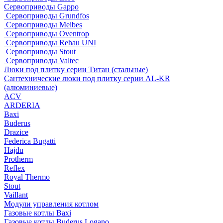
Сервоприводы Gappo
Сервоприводы Grundfos
Сервоприводы Meibes
Сервоприводы Oventrop
Сервоприводы Rehau UNI
Сервоприводы Stout
Сервоприводы Valtec
Люки под плитку серии Титан (стальные)
Сантехнические люки под плитку серии AL-KR
(алюминиевые)
ACV
ARDERIA
Baxi
Buderus
Drazice
Federica Bugatti
Hajdu
Protherm
Reflex
Royal Thermo
Stout
Vaillant
Модули управления котлом
Газовые котлы Baxi
Газовые котлы Buderus Logano