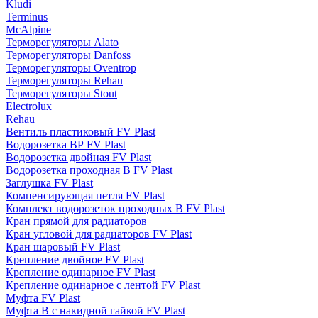
Kludi
Terminus
McAlpine
Терморегуляторы Alato
Терморегуляторы Danfoss
Терморегуляторы Oventrop
Терморегуляторы Rehau
Терморегуляторы Stout
Electrolux
Rehau
Вентиль пластиковый FV Plast
Водорозетка ВР FV Plast
Водорозетка двойная FV Plast
Водорозетка проходная В FV Plast
Заглушка FV Plast
Компенсирующая петля FV Plast
Комплект водорозеток проходных В FV Plast
Кран прямой для радиаторов
Кран угловой для радиаторов FV Plast
Кран шаровый FV Plast
Крепление двойное FV Plast
Крепление одинарное FV Plast
Крепление одинарное с лентой FV Plast
Муфта FV Plast
Муфта В с накидной гайкой FV Plast