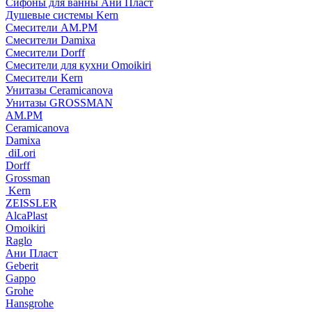
Сифоны для ванны Ани Пласт
Душевые системы Kern
Смесители AM.PM
Смесители Damixa
Смесители Dorff
Смесители для кухни Omoikiri
Смесители Kern
Унитазы Ceramicanova
Унитазы GROSSMAN
AM.PM
Ceramicanova
Damixa
diLori
Dorff
Grossman
Kern
ZEISSLER
AlcaPlast
Omoikiri
Raglo
Ани Пласт
Geberit
Gappo
Grohe
Hansgrohe