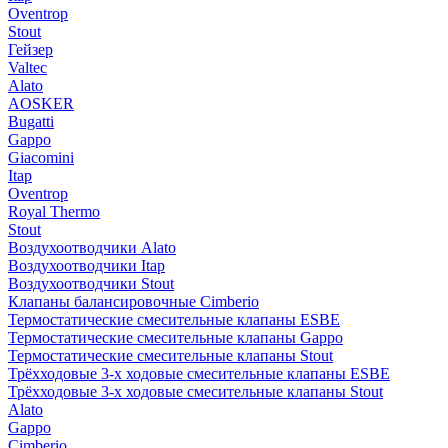
Oventrop
Stout
Гейзер
Valtec
Alato
AOSKER
Bugatti
Gappo
Giacomini
Itap
Oventrop
Royal Thermo
Stout
Воздухоотводчики Alato
Воздухоотводчики Itap
Воздухоотводчики Stout
Клапаны балансировочные Cimberio
Термостатические смесительные клапаны ESBE
Термостатические смесительные клапаны Gappo
Термостатические смесительные клапаны Stout
Трёхходовые 3-х ходовые смесительные клапаны ESBE
Трёхходовые 3-х ходовые смесительные клапаны Stout
Alato
Gappo
Cimberio