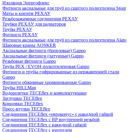
Изоляция Энергофлекс
Фитинги аксиальные для труб из сшитого полиэтилена Stout
Маты и крепёж РЕХАУ
Резьбозажимные соединения РЕХАУ
Трубки РЕХАУ для радиаторов
Трубы РЕХАУ
Фитинги РЕХАУ
Фитинги аксиальные для труб из сшитого полиэтилена Alato
Шаровые краны AOSKER
Аксиальные фитинги (бронзовые) Gappo
Аксиальные фитинги (латунные) Gappo
Резьбовые фитинги Gappo
Труба PEX / EVOH полиэтиленовая Gappo
Фитинги и трубы гофрированные из нержавеющей стали
Gappo
Фитинги обжимные хромированные Gappo
Трубы HILLMan
Водорозетки TECEflex и комплектующие
Заглушки TECEflex
Концовки TECEflex
Пресс-втулки TECEflex
Соединения TECEflex «евроконус» с накидной гайкой
Соединения TECEflex с ВР внутренней резьбой
Соединения TECEflex с накидной гайкой
Соединения TECEflex с ниппелем