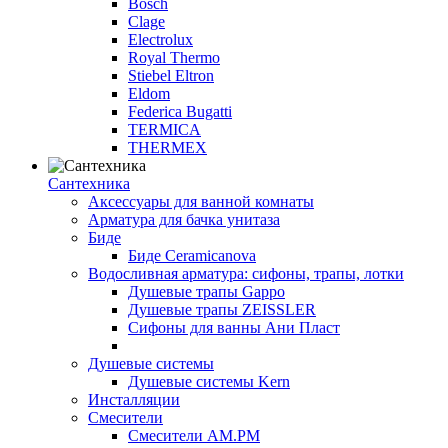
Bosch
Clage
Electrolux
Royal Thermo
Stiebel Eltron
Eldom
Federica Bugatti
TERMICA
THERMEX
Сантехника
Аксессуары для ванной комнаты
Арматура для бачка унитаза
Биде
Биде Ceramicanova
Водосливная арматура: сифоны, трапы, лотки
Душевые трапы Gappo
Душевые трапы ZEISSLER
Сифоны для ванны Ани Пласт
Душевые системы
Душевые системы Kern
Инсталляции
Смесители
Смесители AM.PM