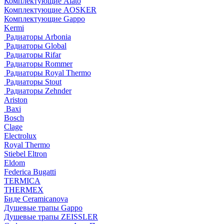
Комплектующие Alato
Комплектующие AOSKER
Комплектующие Gappo
Kermi
Радиаторы Arbonia
Радиаторы Global
Радиаторы Rifar
Радиаторы Rommer
Радиаторы Royal Thermo
Радиаторы Stout
Радиаторы Zehnder
Ariston
Baxi
Bosch
Clage
Electrolux
Royal Thermo
Stiebel Eltron
Eldom
Federica Bugatti
TERMICA
THERMEX
Биде Ceramicanova
Душевые трапы Gappo
Душевые трапы ZEISSLER