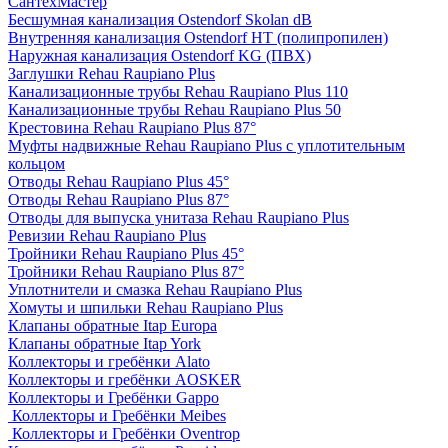
СантехМастер
Бесшумная канализация Ostendorf Skolan dB
Внутренняя канализация Ostendorf HT (полипропилен)
Наружная канализация Ostendorf KG (ПВХ)
Заглушки Rehau Raupiano Plus
Канализационные трубы Rehau Raupiano Plus 110
Канализационные трубы Rehau Raupiano Plus 50
Крестовина Rehau Raupiano Plus 87°
Муфты надвижные Rehau Raupiano Plus с уплотительным
кольцом
Отводы Rehau Raupiano Plus 45°
Отводы Rehau Raupiano Plus 87°
Отводы для выпуска унитаза Rehau Raupiano Plus
Ревизии Rehau Raupiano Plus
Тройники Rehau Raupiano Plus 45°
Тройники Rehau Raupiano Plus 87°
Уплотнители и смазка Rehau Raupiano Plus
Хомуты и шпильки Rehau Raupiano Plus
Клапаны обратные Itap Europa
Клапаны обратные Itap York
Коллекторы и гребёнки Alato
Коллекторы и гребёнки AOSKER
Коллекторы и Гребёнки Gappo
Коллекторы и Гребёнки Meibes
Коллекторы и Гребёнки Oventrop