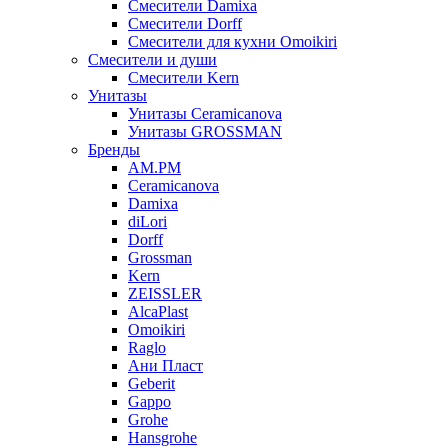
Смесители Damixa
Смесители Dorff
Смесители для кухни Omoikiri
Смесители и души
Смесители Kern
Унитазы
Унитазы Ceramicanova
Унитазы GROSSMAN
Бренды
AM.PM
Ceramicanova
Damixa
diLori
Dorff
Grossman
Kern
ZEISSLER
AlcaPlast
Omoikiri
Raglo
Ани Пласт
Geberit
Gappo
Grohe
Hansgrohe