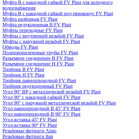
Муфта В с накидной гайкой FV Plast для холодного
водоснабжения
Муфта В с накидной гайкой под евроконус FV Plast
Муфта разборная FV Plast
Муфта редукционная В FV Plast
Муфты переходные FV Plast
Муфты с внутренней резьбой FV Plast
Муфты с наружной резьбой FV Plast
Обводы FV Plast
Полипропиленовые трубы FV Plast
Разъемное соединение В FV Plast
Разъемное соединение Н FV Plast
Тройник В FV Plast
Тройник Н FV Plast
Тройник равнопроходной FV Plast
Тройник редукционный FV Plast
Угол 90° BР с металлической резьбой FV Plast
Угол 90° с накидной гайкой FV Plast
Угол 90° с наружной металлической резьбой FV Plast
Угол равнопроходной В 45° FV Plast
Угол равнопроходной В 90° FV Plast
Угол-вставка 45° FV Plast
Угол-вставка 90° FV Plast
Резьбовые фитинги Alato
Резьбовые фитинги Itap