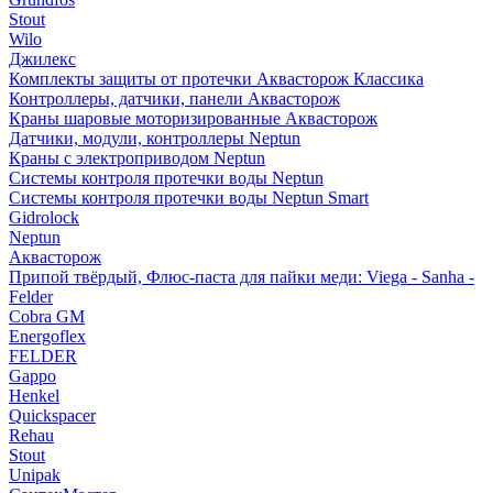
Stout
Wilo
Джилекс
Комплекты защиты от протечки Аквасторож Классика
Контроллеры, датчики, панели Аквасторож
Краны шаровые моторизированные Аквасторож
Датчики, модули, контроллеры Neptun
Краны с электроприводом Neptun
Системы контроля протечки воды Neptun
Системы контроля протечки воды Neptun Smart
Gidrolock
Neptun
Аквасторож
Припой твёрдый, Флюс-паста для пайки меди: Viega - Sanha -
Felder
Cobra GM
Energoflex
FELDER
Gappo
Henkel
Quickspacer
Rehau
Stout
Unipak