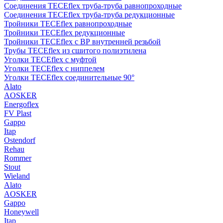
Соединения TECEflex труба-труба равнопроходные
Соединения TECEflex труба-труба редукционные
Тройники TECEflex равнопроходные
Тройники TECEflex редукционные
Тройники TECEflex с ВР внутренней резьбой
Трубы TECEflex из сшитого полиэтилена
Уголки TECEflex с муфтой
Уголки TECEflex с ниппелем
Уголки TECEflex соединительные 90°
Alato
AOSKER
Energoflex
FV Plast
Gappo
Itap
Ostendorf
Rehau
Rommer
Stout
Wieland
Alato
AOSKER
Gappo
Honeywell
Itap