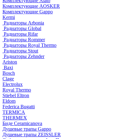
Комплектующие Alato
Комплектующие AOSKER
Комплектующие Gappo
Kermi
Радиаторы Arbonia
Радиаторы Global
Радиаторы Rifar
Радиаторы Rommer
Радиаторы Royal Thermo
Радиаторы Stout
Радиаторы Zehnder
Ariston
Baxi
Bosch
Clage
Electrolux
Royal Thermo
Stiebel Eltron
Eldom
Federica Bugatti
TERMICA
THERMEX
Биде Ceramicanova
Душевые трапы Gappo
Душевые трапы ZEISSLER