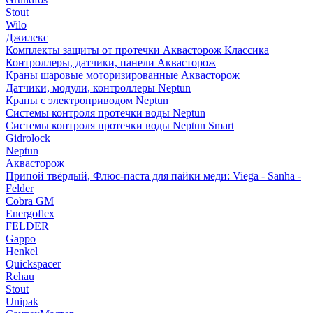
Stout
Wilo
Джилекс
Комплекты защиты от протечки Аквасторож Классика
Контроллеры, датчики, панели Аквасторож
Краны шаровые моторизированные Аквасторож
Датчики, модули, контроллеры Neptun
Краны с электроприводом Neptun
Системы контроля протечки воды Neptun
Системы контроля протечки воды Neptun Smart
Gidrolock
Neptun
Аквасторож
Припой твёрдый, Флюс-паста для пайки меди: Viega - Sanha -
Felder
Cobra GM
Energoflex
FELDER
Gappo
Henkel
Quickspacer
Rehau
Stout
Unipak