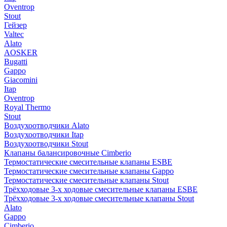
Oventrop
Stout
Гейзер
Valtec
Alato
AOSKER
Bugatti
Gappo
Giacomini
Itap
Oventrop
Royal Thermo
Stout
Воздухоотводчики Alato
Воздухоотводчики Itap
Воздухоотводчики Stout
Клапаны балансировочные Cimberio
Термостатические смесительные клапаны ESBE
Термостатические смесительные клапаны Gappo
Термостатические смесительные клапаны Stout
Трёхходовые 3-х ходовые смесительные клапаны ESBE
Трёхходовые 3-х ходовые смесительные клапаны Stout
Alato
Gappo
Cimberio