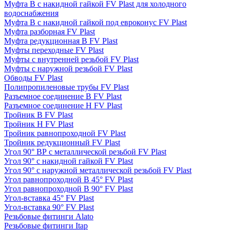
Муфта В с накидной гайкой FV Plast для холодного
водоснабжения
Муфта В с накидной гайкой под евроконус FV Plast
Муфта разборная FV Plast
Муфта редукционная В FV Plast
Муфты переходные FV Plast
Муфты с внутренней резьбой FV Plast
Муфты с наружной резьбой FV Plast
Обводы FV Plast
Полипропиленовые трубы FV Plast
Разъемное соединение В FV Plast
Разъемное соединение Н FV Plast
Тройник В FV Plast
Тройник Н FV Plast
Тройник равнопроходной FV Plast
Тройник редукционный FV Plast
Угол 90° BР с металлической резьбой FV Plast
Угол 90° с накидной гайкой FV Plast
Угол 90° с наружной металлической резьбой FV Plast
Угол равнопроходной В 45° FV Plast
Угол равнопроходной В 90° FV Plast
Угол-вставка 45° FV Plast
Угол-вставка 90° FV Plast
Резьбовые фитинги Alato
Резьбовые фитинги Itap