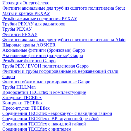
Изоляция Энергофлекс
Фитинги аксиальные для труб из сшитого полиэтилена Stout
Маты и крепёж РЕХАУ
Резьбозажимные соединения РЕХАУ
Трубки РЕХАУ для радиаторов
Трубы РЕХАУ
Фитинги РЕХАУ
Фитинги аксиальные для труб из сшитого полиэтилена Alato
Шаровые краны AOSKER
Аксиальные фитинги (бронзовые) Gappo
Аксиальные фитинги (латунные) Gappo
Резьбовые фитинги Gappo
Труба PEX / EVOH полиэтиленовая Gappo
Фитинги и трубы гофрированные из нержавеющей стали
Gappo
Фитинги обжимные хромированные Gappo
Трубы HILLMan
Водорозетки TECEflex и комплектующие
Заглушки TECEflex
Концовки TECEflex
Пресс-втулки TECEflex
Соединения TECEflex «евроконус» с накидной гайкой
Соединения TECEflex с ВР внутренней резьбой
Соединения TECEflex с накидной гайкой
Соединения TECEflex с ниппелем