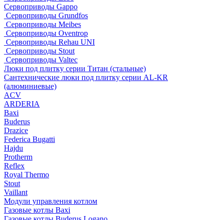
Сервоприводы Gappo
Сервоприводы Grundfos
Сервоприводы Meibes
Сервоприводы Oventrop
Сервоприводы Rehau UNI
Сервоприводы Stout
Сервоприводы Valtec
Люки под плитку серии Титан (стальные)
Сантехнические люки под плитку серии AL-KR
(алюминиевые)
ACV
ARDERIA
Baxi
Buderus
Drazice
Federica Bugatti
Hajdu
Protherm
Reflex
Royal Thermo
Stout
Vaillant
Модули управления котлом
Газовые котлы Baxi
Газовые котлы Buderus Logano