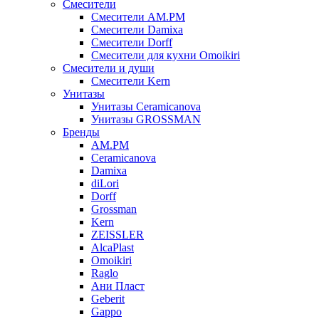
Смесители
Смесители AM.PM
Смесители Damixa
Смесители Dorff
Смесители для кухни Omoikiri
Смесители и души
Смесители Kern
Унитазы
Унитазы Ceramicanova
Унитазы GROSSMAN
Бренды
AM.PM
Ceramicanova
Damixa
diLori
Dorff
Grossman
Kern
ZEISSLER
AlcaPlast
Omoikiri
Raglo
Ани Пласт
Geberit
Gappo