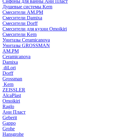
Сифоны для ванны Ани Пласт
Душевые системы Kern
Смесители AM.PM
Смесители Damixa
Смесители Dorff
Смесители для кухни Omoikiri
Смесители Kern
Унитазы Ceramicanova
Унитазы GROSSMAN
AM.PM
Ceramicanova
Damixa
diLori
Dorff
Grossman
Kern
ZEISSLER
AlcaPlast
Omoikiri
Raglo
Ани Пласт
Geberit
Gappo
Grohe
Hansgrohe