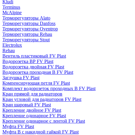
Kludi
Terminus
McAlpine
Терморегуляторы Alato
Терморегуляторы Danfoss
Терморегуляторы Oventrop
Терморегуляторы Rehau
Терморегуляторы Stout
Electrolux
Rehau
Вентиль пластиковый FV Plast
Водорозетка ВР FV Plast
Водорозетка двойная FV Plast
Водорозетка проходная В FV Plast
Заглушка FV Plast
Компенсирующая петля FV Plast
Комплект водорозеток проходных В FV Plast
Кран прямой для радиаторов
Кран угловой для радиаторов FV Plast
Кран шаровый FV Plast
Крепление двойное FV Plast
Крепление одинарное FV Plast
Крепление одинарное с лентой FV Plast
Муфта FV Plast
Муфта В с накидной гайкой FV Plast