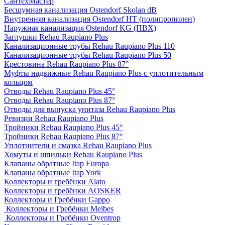
СантехМастер
Бесшумная канализация Ostendorf Skolan dB
Внутренняя канализация Ostendorf HT (полипропилен)
Наружная канализация Ostendorf KG (ПВХ)
Заглушки Rehau Raupiano Plus
Канализационные трубы Rehau Raupiano Plus 110
Канализационные трубы Rehau Raupiano Plus 50
Крестовина Rehau Raupiano Plus 87°
Муфты надвижные Rehau Raupiano Plus с уплотительным
кольцом
Отводы Rehau Raupiano Plus 45°
Отводы Rehau Raupiano Plus 87°
Отводы для выпуска унитаза Rehau Raupiano Plus
Ревизии Rehau Raupiano Plus
Тройники Rehau Raupiano Plus 45°
Тройники Rehau Raupiano Plus 87°
Уплотнители и смазка Rehau Raupiano Plus
Хомуты и шпильки Rehau Raupiano Plus
Клапаны обратные Itap Europa
Клапаны обратные Itap York
Коллекторы и гребёнки Alato
Коллекторы и гребёнки AOSKER
Коллекторы и Гребёнки Gappo
Коллекторы и Гребёнки Meibes
Коллекторы и Гребёнки Oventrop